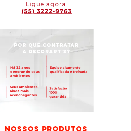
Ligue agora
(55) 3222-9763
POR QUE CONTRATAR
a Decorart's?
Há 32 anos
Equipe altamente
decorando seus
qualificada e treinada
ambientes
Seus ambientes
Satisfação
ainda mais
100%
aconchegantes
garantida
NOSSOS PRODUTOS