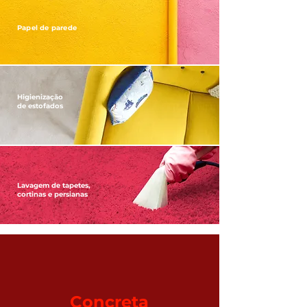
Papel de parede
Higienização
de estofados
Lavagem de tapetes,
cortinas e persianas
Concreta